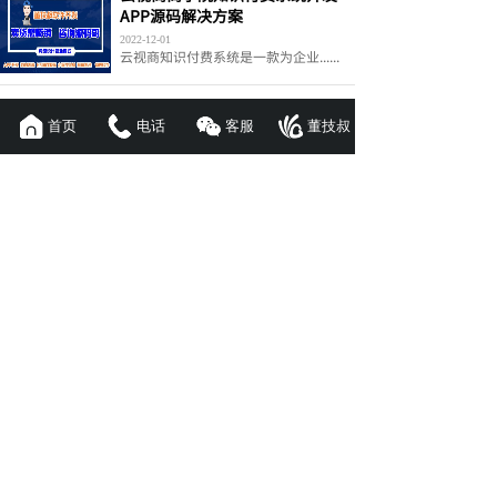
APP源码解决方案
2022-12-01
云视商知识付费系统是一款为企业......
智能驾校app开发具备这些功能很
重要
首页
电话
客服
董技叔
2021-12-15
随着小康社会的不断发展，消费水......
联系我们
(周一至周日 9:00~22:00)
400-996-8398
18566226936
产品与解决方案
APP开发
小程序定制
公众号商城
H5系统开发
代驾APP
直播系统
教育系统
商城系统
微商代理
B2B商城
B2C商城
B2B2C商城