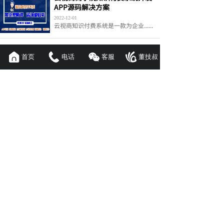
APP源码解决方案
2022-12-01
云视商知识付费系统是一款为企业......
智能驾校app开发具备这些功能很
重要
首页
电话
客服
董技叔
2021-12-15
随着小康社会的不断发展，消费水......
联系我们
(周一至周日 9:00~22:00)
400-996-8398
18566226936
产品与解决方案
APP开发
小程序定制
公众号商城
H5系统开发
代驾APP
直播系统
教育系统
商城系统
微商代理
B2B商城
B2C商城
B2B2C商城