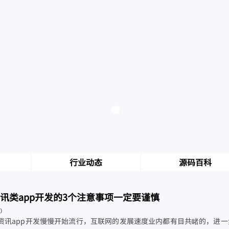
行业动态
源码百科
讯类app开发的3个注意事项一定要谨慎
0
资讯app开发​慢慢开始流行，互联网的发展速度业内都有目共睹的，进一