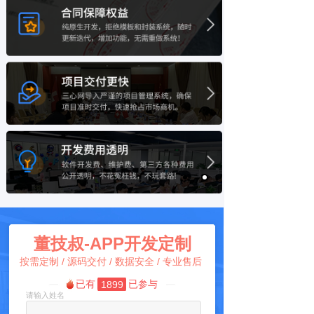
统测试和操作培训的舒适体验环境。系
68人技术团队 合同保障权益
统！
5年以上开发经验，团队涵盖
PM/SA/Web/PHP/C++/IOS/ 纯原生开
发，拒绝模板和封装系统，随时更新迭
代，增加功能，无需重做系统！
资深开发经验 项目交付更快
Java/Android工程师等
1000+项目开发积累，数百种商业模式
开发经验，更懂您的需求，沟通无障
碍。三心网导入严谨的项目管理系统，
确保项目准时交付，快速抢占市场商
机。
免费技术服务 开发费用透明
一年免费技术保障，系统故障或被攻击，2
小时快速响应提供解决方案落地。软件开发
费、维护费、第三方各种费用公开透明，不
花冤枉钱，不玩套路!
董技叔-APP开发定制
按需定制 / 源码交付 / 数据安全 / 专业售后
已有
已参与
1899
请输入姓名