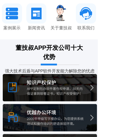
案例展示
新闻资讯
关于董技叔
联系我们
董技叔APP开发公司
十大
优势
为您保驾护航
强大技术后盾与APP软件开发能力解除您的忧虑
一手源码工厂 知识产权保护
软件开发源码定制工厂，去中间商降
低成本提高软件开发需求沟通效率！APP定制
包办软件著作权申请，30天内保证拿到软著证
书，知识产权受保护！
原生开发定制 优越办公环境
纯原生开发，拒绝模板和封装系统，随
时更新迭代，增加功能，无需重做
2000平甲级写字楼办公，为您提供系