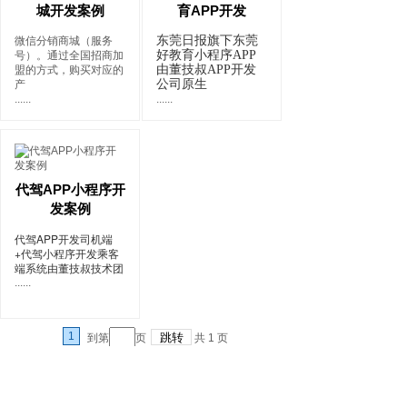
城开发案例
育APP开发
东莞日报旗下东莞
微信分销商城（服务
好教育小程序APP
号）。通过全国招商加
由董技叔APP开发
盟的方式，购买对应的
公司原生
产
......
......
代驾APP小程序开
发案例
代驾APP开发司机端
+代驾小程序开发乘客
端系统由董技叔技术团
......
1
到第
页
共
1
页