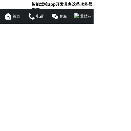
智能驾校app开发具备这些功能很
重要
首页
电话
客服
董技叔
2021-12-15
随着小康社会的不断发展，消费水......
联系我们
(周一至周日 9:00~22:00)
400-996-8398
18566226936
产品与解决方案
APP开发
小程序定制
公众号商城
H5系统开发
代驾APP
直播系统
教育系统
商城系统
微商代理
B2B商城
B2C商城
B2B2C商城
云仓管理
多供应商城
关于我们