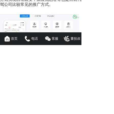
驾公司比较常见的推广方式。
首页
电话
客服
董技叔
代驾行业是创业者眼中的“香饽饽”，它的横空
出世，解决了市场里不规范且混乱的环境，让
更多人享受到“人、车、服务”为一体的舒适乘
车体验。相信在未来，会有越来越多的人寻求
代驾app开发
，为全国人民的出行安全提供保
障！