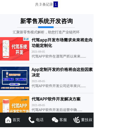
共 3 条记录
1
新零售系统开发咨询
汇聚新零售模式解析，助您打造产业链闭环
代驾app开发市场需求未来将走向
功能定制化
2021-09-05
代驾APP软件在酒驾严抓以来来......
App定制开发的价格将由这些因素
决定
2021-09-05
代驾APP软件开发公司近年来兴......
代驾APP软件开发解决方案
2021-09-05
代驾APP软件开发后运营中确......
首页
电话
客服
董技叔