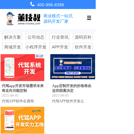
400-996-8398
商业模式一站式
源码开发厂家
解决方案
公司动态
行业资讯
源码百科
商城开发
小程序开发
APP开发
软件开发
代驾app开发市场需求未来
App定制开发的价格将由
将走向功能定制
这些因素决定
2021-09-05
2021-09-05
代驾APP软件在酒驾
代驾APP软件开发公