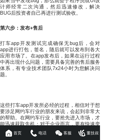
如果当中发现bug，那么就会于程序员或UI设
计师经常二次沟通，然后迅速修改，解决
BUG后投资者自己再进行测试验收。
第六步：发布+售后
打车app开发测试完成确保无bug后，会对
app进行打包，签名，随后就可以发布到各大
应用市场了。在app发布后，如果在运行过程
中再出现什么问题，需要具备完善的售后服务
体系，有专业技术团队7x24小时为您解决问
题。
这些打车app开发所必经的过程，相信对于想
要涉足网约车行业的朋友来说，会起到非常大
的帮助。在网约车行业，要抢先进入市场，才
能迅速获取先机；对于企业而言，要有快速变
化的互联网思维，项目才有可能获得成功。
首页
电话
客服
董技叔