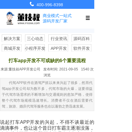
400-996-8398
商业模式一站式
源码开发厂家
解决方案
三心动态
行业资讯
源码百科
商城开发
小程序开发
APP开发
软件开发
打车app开发不可或缺的6个重要流程
来源:
董技叔APP开发公司
发布时间:
2021-09-05
1540
次
浏览
代驾APP软件在酒驾严抓以来来兴起了很多，然而代
驾app开发公司却为数不多，代驾市场的火爆，这要得益
于代驾市场需求的不断增加与交通规则的愈加严格，使得
整个代驾市场规模迅速增长。消费者不仅在酒后需要代
驾，旅游、婚庆代驾等服务也在以蓬勃之势迅速发展。
说起打车APP开发的兴起，不得不谈最近的
滴滴事件，也让这个昔日打车霸主逐渐没落，